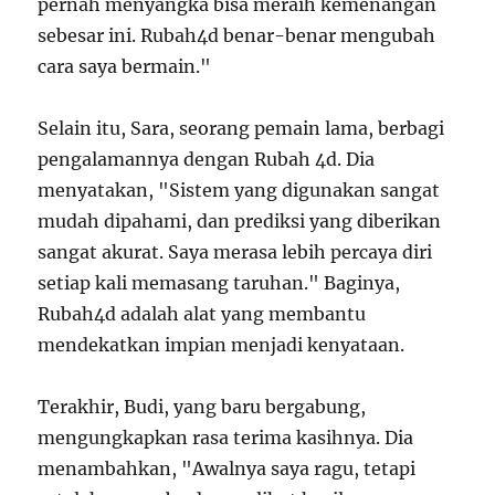
pernah menyangka bisa meraih kemenangan
sebesar ini. Rubah4d benar-benar mengubah
cara saya bermain."
Selain itu, Sara, seorang pemain lama, berbagi
pengalamannya dengan Rubah 4d. Dia
menyatakan, "Sistem yang digunakan sangat
mudah dipahami, dan prediksi yang diberikan
sangat akurat. Saya merasa lebih percaya diri
setiap kali memasang taruhan." Baginya,
Rubah4d adalah alat yang membantu
mendekatkan impian menjadi kenyataan.
Terakhir, Budi, yang baru bergabung,
mengungkapkan rasa terima kasihnya. Dia
menambahkan, "Awalnya saya ragu, tetapi