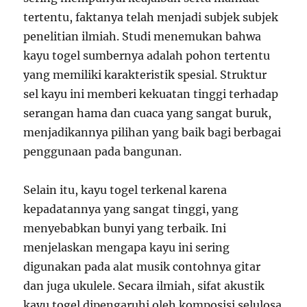
tertentu, faktanya telah menjadi subjek subjek
penelitian ilmiah. Studi menemukan bahwa
kayu togel sumbernya adalah pohon tertentu
yang memiliki karakteristik spesial. Struktur
sel kayu ini memberi kekuatan tinggi terhadap
serangan hama dan cuaca yang sangat buruk,
menjadikannya pilihan yang baik bagi berbagai
penggunaan pada bangunan.
Selain itu, kayu togel terkenal karena
kepadatannya yang sangat tinggi, yang
menyebabkan bunyi yang terbaik. Ini
menjelaskan mengapa kayu ini sering
digunakan pada alat musik contohnya gitar
dan juga ukulele. Secara ilmiah, sifat akustik
kayu togel dipengaruhi oleh komposisi selulosa