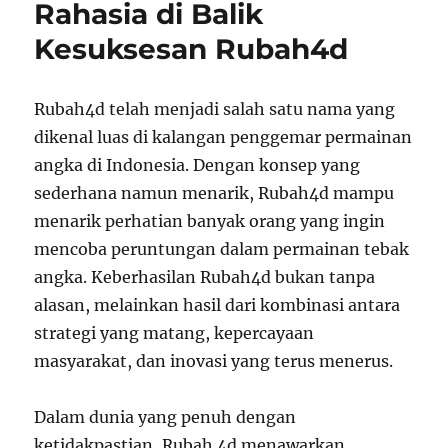
Rahasia di Balik
Kesuksesan Rubah4d
Rubah4d telah menjadi salah satu nama yang
dikenal luas di kalangan penggemar permainan
angka di Indonesia. Dengan konsep yang
sederhana namun menarik, Rubah4d mampu
menarik perhatian banyak orang yang ingin
mencoba peruntungan dalam permainan tebak
angka. Keberhasilan Rubah4d bukan tanpa
alasan, melainkan hasil dari kombinasi antara
strategi yang matang, kepercayaan
masyarakat, dan inovasi yang terus menerus.
Dalam dunia yang penuh dengan
ketidakpastian, Rubah 4d menawarkan