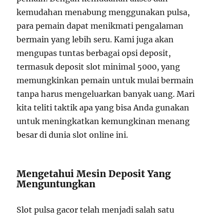
kemudahan menabung menggunakan pulsa,
para pemain dapat menikmati pengalaman
bermain yang lebih seru. Kami juga akan
mengupas tuntas berbagai opsi deposit,
termasuk deposit slot minimal 5000, yang
memungkinkan pemain untuk mulai bermain
tanpa harus mengeluarkan banyak uang. Mari
kita teliti taktik apa yang bisa Anda gunakan
untuk meningkatkan kemungkinan menang
besar di dunia slot online ini.
Mengetahui Mesin Deposit Yang
Menguntungkan
Slot pulsa gacor telah menjadi salah satu