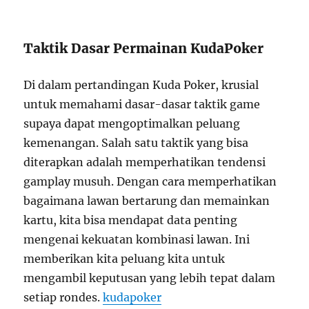
Taktik Dasar Permainan KudaPoker
Di dalam pertandingan Kuda Poker, krusial
untuk memahami dasar-dasar taktik game
supaya dapat mengoptimalkan peluang
kemenangan. Salah satu taktik yang bisa
diterapkan adalah memperhatikan tendensi
gamplay musuh. Dengan cara memperhatikan
bagaimana lawan bertarung dan memainkan
kartu, kita bisa mendapat data penting
mengenai kekuatan kombinasi lawan. Ini
memberikan kita peluang kita untuk
mengambil keputusan yang lebih tepat dalam
setiap rondes.
kudapoker