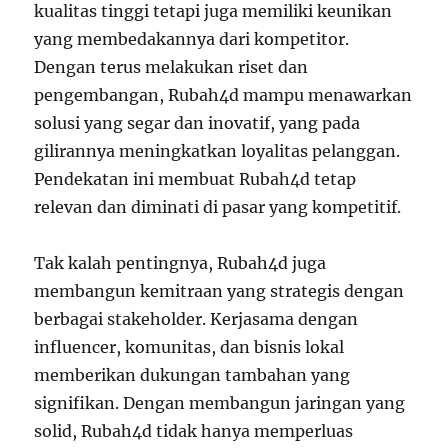
kualitas tinggi tetapi juga memiliki keunikan
yang membedakannya dari kompetitor.
Dengan terus melakukan riset dan
pengembangan, Rubah4d mampu menawarkan
solusi yang segar dan inovatif, yang pada
gilirannya meningkatkan loyalitas pelanggan.
Pendekatan ini membuat Rubah4d tetap
relevan dan diminati di pasar yang kompetitif.
Tak kalah pentingnya, Rubah4d juga
membangun kemitraan yang strategis dengan
berbagai stakeholder. Kerjasama dengan
influencer, komunitas, dan bisnis lokal
memberikan dukungan tambahan yang
signifikan. Dengan membangun jaringan yang
solid, Rubah4d tidak hanya memperluas