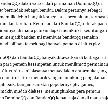
BandarQQ adalah variasi dari permainan DominoQQ di
a bertindak sebagai bandar. Dalam perannya sebagai
memiliki lebih banyak kontrol atas permainan, termasu
an dan taruhan. Keunikan dari BandarQQ terletak pada
inannya, di mana pemain dapat menikmati keuntungan
n menjadi bandar. Ini membuat bandarqq semakin
adi pilihan favorit bagi banyak pemain di situs pkv.
oQQ dan BandarQQ, banyak ditawarkan di berbagai sit
n para pemain kesempatan untuk menikmati permaina
s. Situs-situs ini biasanya menyediakan antarmuka yang
 dan fitur-fitur menarik yang mendukung pengalaman
bih baik. Dengan semakin populernya pkv games,
semakin mudah diakses, memungkinkan para pemain
n DominoQQ dan BandarQQ kapan saja dan di mana saja