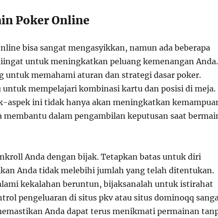
in Poker Online
nline bisa sangat mengasyikkan, namun ada beberapa
 diingat untuk meningkatkan peluang kemenangan Anda.
g untuk memahami aturan dan strategi dasar poker.
untuk mempelajari kombinasi kartu dan posisi di meja.
k-aspek ini tidak hanya akan meningkatkan kemampua
ga membantu dalam pengambilan keputusan saat bermai
nkroll Anda dengan bijak. Tetapkan batas untuk diri
ikan Anda tidak melebihi jumlah yang telah ditentukan.
lami kekalahan beruntun, bijaksanalah untuk istirahat
trol pengeluaran di situs pkv atau situs dominoqq sang
memastikan Anda dapat terus menikmati permainan tan