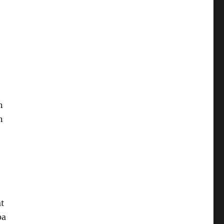
n
n
at
pa