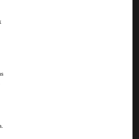
k
us
n
.