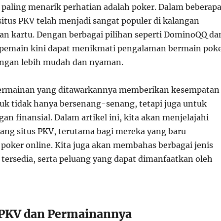
paling menarik perhatian adalah poker. Dalam beberap
situs PKV telah menjadi sangat populer di kalangan
an kartu. Dengan berbagai pilihan seperti DominoQQ da
 pemain kini dapat menikmati pengalaman bermain pok
dengan lebih mudah dan nyaman.
permainan yang ditawarkannya memberikan kesempatan
uk tidak hanya bersenang-senang, tetapi juga untuk
n finansial. Dalam artikel ini, kita akan menjelajahi
tang situs PKV, terutama bagi mereka yang baru
poker online. Kita juga akan membahas berbagai jenis
tersedia, serta peluang yang dapat dimanfaatkan oleh
 PKV dan Permainannya