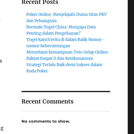
Recent Posts
Poker Online: Menjelajahi Dunia Situs PKV
t
dan Peluangnya
Bermain Togel China: Mengapa Data
Penting dalam Pengeluaran?
Togel Kayu|Cerita di dalam Balik Nomor-
nomor Keberuntungan
n
Menyelami Kemampuan Toto Gelap Online:
Rakyat Empat D dan Ketekunannya
s
Strategi Terlalu Baik demi Sukses dalam
Kuda Poker
p
Recent Comments
No comments to show.
ng