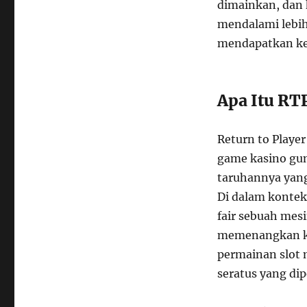
dimainkan, dan 
mendalami lebih
mendapatkan ke
Apa Itu RT
Return to Player
game kasino gun
taruhannya yang
Di dalam konte
fair sebuah mes
memenangkan kem
permainan slot m
seratus yang di