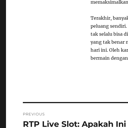
memaksimalkan p
Terakhir, banya
peluang sendiri
tak selalu bisa 
yang tak benar m
hari ini. Oleh k
bermain dengan 
Post
PREVIOUS
navigation
RTP Live Slot: Apakah In
Previous