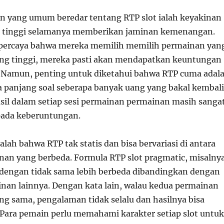
 yang umum beredar tentang RTP slot ialah keyakinan
 tinggi selamanya memberikan jaminan kemenangan.
percaya bahwa mereka memilih memilih permainan yan
ng tinggi, mereka pasti akan mendapatkan keuntungan
. Namun, penting untuk diketahui bahwa RTP cuma adal
a panjang soal seberapa banyak uang yang bakal kembali
sil dalam setiap sesi permainan permainan masih sanga
pada keberuntungan.
alah bahwa RTP tak statis dan bisa bervariasi di antara
nan yang berbeda. Formula RTP slot pragmatic, misalnya
 dengan tidak sama lebih berbeda dibandingkan dengan
ainan lainnya. Dengan kata lain, walau kedua permainan
ng sama, pengalaman tidak selalu dan hasilnya bisa
 Para pemain perlu memahami karakter setiap slot untuk