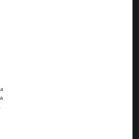
da
a
n