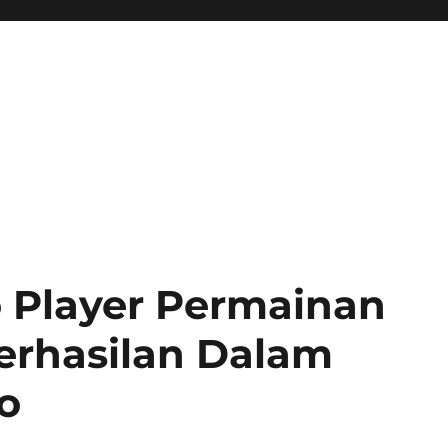
o Player Permainan
berhasilan Dalam
o