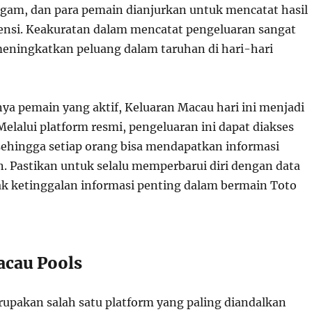
gam, dan para pemain dianjurkan untuk mencatat hasil
erensi. Keakuratan dalam mencatat pengeluaran sangat
eningkatkan peluang dalam taruhan di hari-hari
a pemain yang aktif, Keluaran Macau hari ini menjadi
Melalui platform resmi, pengeluaran ini dapat diakses
hingga setiap orang bisa mendapatkan informasi
. Pastikan untuk selalu memperbarui diri dengan data
dak ketinggalan informasi penting dalam bermain Toto
acau Pools
upakan salah satu platform yang paling diandalkan