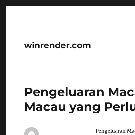
winrender.com
Pengeluaran Maca
Macau yang Perl
Pengeluaran Mac