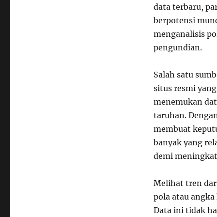
data terbaru, 
berpotensi munc
menganalisis po
pengundian.
Salah satu sumb
situs resmi yang
menemukan data 
taruhan. Dengan
membuat keputus
banyak yang re
demi meningkat
Melihat tren da
pola atau angka
Data ini tidak 