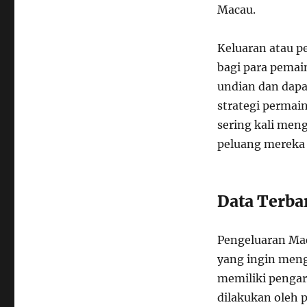
Macau.
Keluaran atau p
bagi para pemai
undian dan dapa
strategi permai
sering kali men
peluang mereka
Data Terba
Pengeluaran Mac
yang ingin meng
memiliki pengar
dilakukan oleh 