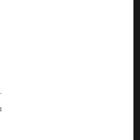
.
l
o