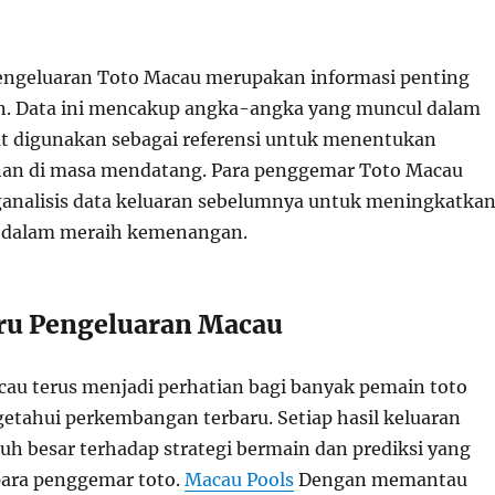
engeluaran Toto Macau merupakan informasi penting
n. Data ini mencakup angka-angka yang muncul dalam
t digunakan sebagai referensi untuk menentukan
nan di masa mendatang. Para penggemar Toto Macau
ganalisis data keluaran sebelumnya untuk meningkatka
 dalam meraih kemenangan.
ru Pengeluaran Macau
au terus menjadi perhatian bagi banyak pemain toto
etahui perkembangan terbaru. Setiap hasil keluaran
uh besar terhadap strategi bermain dan prediksi yang
para penggemar toto.
Macau Pools
Dengan memantau