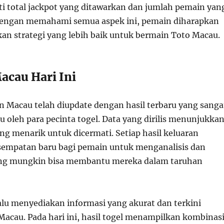
i total jackpot yang ditawarkan dan jumlah pemain yan
 Dengan memahami semua aspek ini, pemain diharapkan
n strategi yang lebih baik untuk bermain Toto Macau.
acau Hari Ini
an Macau telah diupdate dengan hasil terbaru yang sanga
 oleh para pecinta togel. Data yang dirilis menunjukka
g menarik untuk dicermati. Setiap hasil keluaran
empatan baru bagi pemain untuk menganalisis dan
ang mungkin bisa membantu mereka dalam taruhan
alu menyediakan informasi yang akurat dan terkini
acau. Pada hari ini, hasil togel menampilkan kombinas