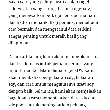
Salah satu yang paling dicari adalah togel
sidney, atau yang sering disebut togel sdy,
yang menawarkan berbagai jenis permainan
dan hadiah menarik. Bagi pemula, memahami
cara bermain dan mengetahui data terkini
sangat penting untuk meraih hasil yang
diinginkan.
Dalam artikel ini, kami akan memberikan tips
dan trik khusus untuk pemain pemula yang
ingin terjun ke dalam dunia togel SDY. Kami
akan membahas pengeluaran sdy, keluaran
sdy, dan cara untuk mengikuti live draw sdy
dengan baik. Selain itu, kami akan menjelaskan
bagaimana cara memanfaatkan data sdy dan
sdy pools untuk meningkatkan peluang