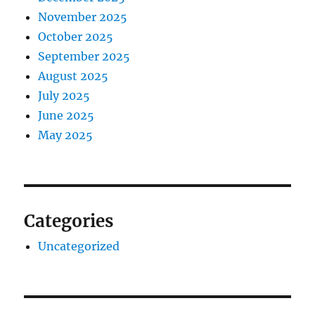
November 2025
October 2025
September 2025
August 2025
July 2025
June 2025
May 2025
Categories
Uncategorized