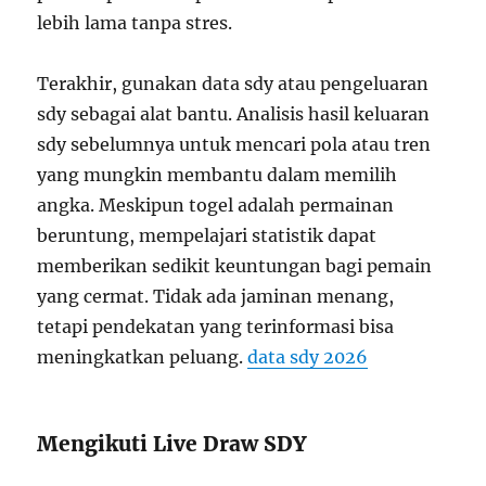
lebih lama tanpa stres.
Terakhir, gunakan data sdy atau pengeluaran
sdy sebagai alat bantu. Analisis hasil keluaran
sdy sebelumnya untuk mencari pola atau tren
yang mungkin membantu dalam memilih
angka. Meskipun togel adalah permainan
beruntung, mempelajari statistik dapat
memberikan sedikit keuntungan bagi pemain
yang cermat. Tidak ada jaminan menang,
tetapi pendekatan yang terinformasi bisa
meningkatkan peluang.
data sdy 2026
Mengikuti Live Draw SDY