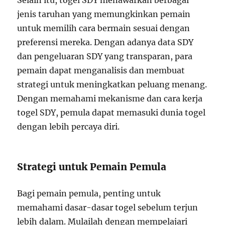
Selain itu, togel SDY menawarkan berbagai
jenis taruhan yang memungkinkan pemain
untuk memilih cara bermain sesuai dengan
preferensi mereka. Dengan adanya data SDY
dan pengeluaran SDY yang transparan, para
pemain dapat menganalisis dan membuat
strategi untuk meningkatkan peluang menang.
Dengan memahami mekanisme dan cara kerja
togel SDY, pemula dapat memasuki dunia togel
dengan lebih percaya diri.
Strategi untuk Pemain Pemula
Bagi pemain pemula, penting untuk
memahami dasar-dasar togel sebelum terjun
lebih dalam. Mulailah dengan mempelajari