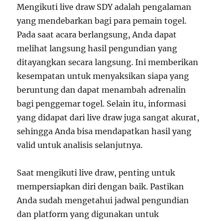
Mengikuti live draw SDY adalah pengalaman
yang mendebarkan bagi para pemain togel.
Pada saat acara berlangsung, Anda dapat
melihat langsung hasil pengundian yang
ditayangkan secara langsung. Ini memberikan
kesempatan untuk menyaksikan siapa yang
beruntung dan dapat menambah adrenalin
bagi penggemar togel. Selain itu, informasi
yang didapat dari live draw juga sangat akurat,
sehingga Anda bisa mendapatkan hasil yang
valid untuk analisis selanjutnya.
Saat mengikuti live draw, penting untuk
mempersiapkan diri dengan baik. Pastikan
Anda sudah mengetahui jadwal pengundian
dan platform yang digunakan untuk