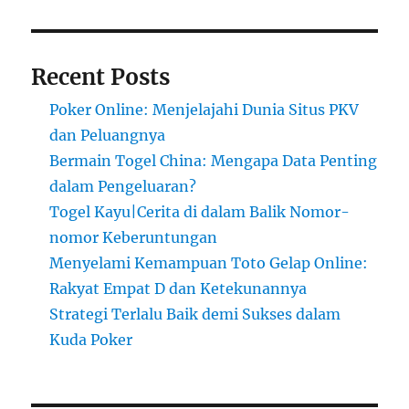
Recent Posts
Poker Online: Menjelajahi Dunia Situs PKV
dan Peluangnya
Bermain Togel China: Mengapa Data Penting
dalam Pengeluaran?
Togel Kayu|Cerita di dalam Balik Nomor-
nomor Keberuntungan
Menyelami Kemampuan Toto Gelap Online:
Rakyat Empat D dan Ketekunannya
Strategi Terlalu Baik demi Sukses dalam
Kuda Poker