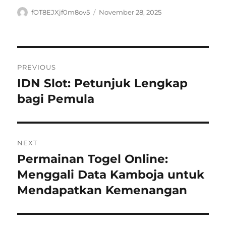
Author
Posted
fOT8EJXjf0m8ov5
November 28, 2025
on
Post
PREVIOUS
navigation
IDN Slot: Petunjuk Lengkap
Previous
post:
bagi Pemula
NEXT
Permainan Togel Online:
Next
post:
Menggali Data Kamboja untuk
Mendapatkan Kemenangan