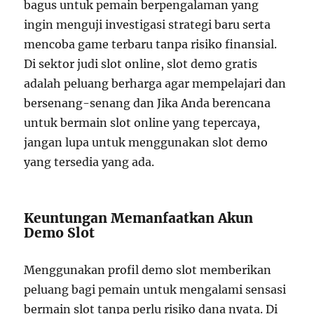
bagus untuk pemain berpengalaman yang
ingin menguji investigasi strategi baru serta
mencoba game terbaru tanpa risiko finansial.
Di sektor judi slot online, slot demo gratis
adalah peluang berharga agar mempelajari dan
bersenang-senang dan Jika Anda berencana
untuk bermain slot online yang tepercaya,
jangan lupa untuk menggunakan slot demo
yang tersedia yang ada.
Keuntungan Memanfaatkan Akun
Demo Slot
Menggunakan profil demo slot memberikan
peluang bagi pemain untuk mengalami sensasi
bermain slot tanpa perlu risiko dana nyata. Di