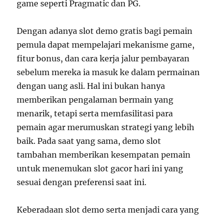
game seperti Pragmatic dan PG.
Dengan adanya slot demo gratis bagi pemain
pemula dapat mempelajari mekanisme game,
fitur bonus, dan cara kerja jalur pembayaran
sebelum mereka ia masuk ke dalam permainan
dengan uang asli. Hal ini bukan hanya
memberikan pengalaman bermain yang
menarik, tetapi serta memfasilitasi para
pemain agar merumuskan strategi yang lebih
baik. Pada saat yang sama, demo slot
tambahan memberikan kesempatan pemain
untuk menemukan slot gacor hari ini yang
sesuai dengan preferensi saat ini.
Keberadaan slot demo serta menjadi cara yang