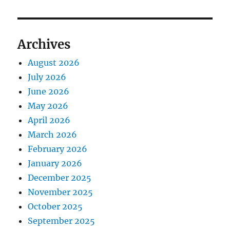
Archives
August 2026
July 2026
June 2026
May 2026
April 2026
March 2026
February 2026
January 2026
December 2025
November 2025
October 2025
September 2025