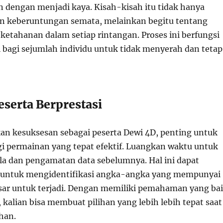
 dengan menjadi kaya. Kisah-kisah itu tidak hanya
n keberuntungan semata, melainkan begitu tentang
ketahanan dalam setiap rintangan. Proses ini berfungsi
i bagi sejumlah individu untuk tidak menyerah dan tetap
eserta Berprestasi
n kesuksesan sebagai peserta Dewi 4D, penting untuk
gi permainan yang tepat efektif. Luangkan waktu untuk
la dan pengamatan data sebelumnya. Hal ini dapat
untuk mengidentifikasi angka-angka yang mempunyai
esar untuk terjadi. Dengan memiliki pemahaman yang ba
kalian bisa membuat pilihan yang lebih lebih tepat saat
han.