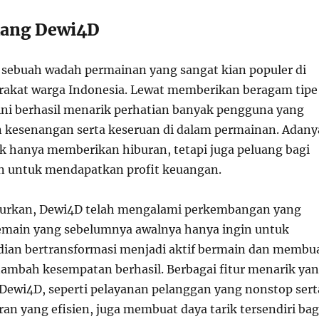
kang Dewi4D
 sebuah wadah permainan yang sangat kian populer di
rakat warga Indonesia. Lewat memberikan beragam tipe
ini berhasil menarik perhatian banyak pengguna yang
 kesenangan serta keseruan di dalam permainan. Adany
dak hanya memberikan hiburan, tetapi juga peluang bagi
n untuk mendapatkan profit keuangan.
curkan, Dewi4D telah mengalami perkembangan yang
emain yang sebelumnya awalnya hanya ingin untuk
ian bertransformasi menjadi aktif bermain dan membu
ambah kesempatan berhasil. Berbagai fitur menarik ya
 Dewi4D, seperti pelayanan pelanggan yang nonstop sert
an yang efisien, juga membuat daya tarik tersendiri bag