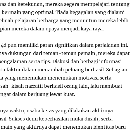
ras dan ketekunan, mereka segera mempelajari tentang
a bermain yang optimal. Tiada kegagalan yang dialami
 sebuah pelajaran berharga yang menuntun mereka lebih
pian mereka dalam upaya menjadi kaya raya.
4d pun memiliki peran signifikan dalam perjalanan ini.
nya dukungan dari teman-teman pemain, mereka dapat
pengalaman serta tips. Diskusi dan berbagi informasi
atu faktor dalam menambah peluang berhasil. Sebagian
eka yang menemukan menemukan motivasi serta
sah-kisah narratif berhasil orang lain, lalu membuat
gat dalam berjuang lewat kuat.
nya waktu, usaha keras yang dilakukan akhirnya
l. Sukses demi keberhasilan mulai diraih, serta
emain yang akhirnya dapat menemukan identitas baru