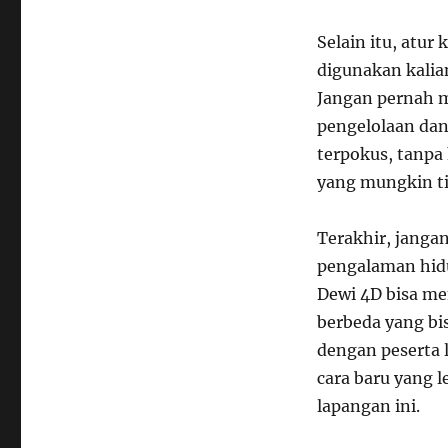
Selain itu, atur
digunakan kalia
Jangan pernah 
pengelolaan dana
terpokus, tanpa
yang mungkin t
Terakhir, janga
pengalaman hidu
Dewi 4D bisa me
berbeda yang bis
dengan peserta
cara baru yang 
lapangan ini.