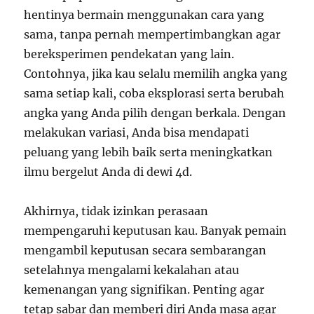
hentinya bermain menggunakan cara yang
sama, tanpa pernah mempertimbangkan agar
bereksperimen pendekatan yang lain.
Contohnya, jika kau selalu memilih angka yang
sama setiap kali, coba eksplorasi serta berubah
angka yang Anda pilih dengan berkala. Dengan
melakukan variasi, Anda bisa mendapati
peluang yang lebih baik serta meningkatkan
ilmu bergelut Anda di dewi 4d.
Akhirnya, tidak izinkan perasaan
mempengaruhi keputusan kau. Banyak pemain
mengambil keputusan secara sembarangan
setelahnya mengalami kekalahan atau
kemenangan yang signifikan. Penting agar
tetap sabar dan memberi diri Anda masa agar