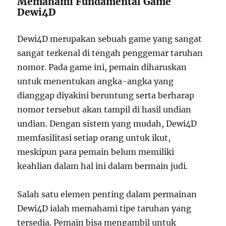
Memahami Fundamental Game
Dewi4D
Dewi4D merupakan sebuah game yang sangat
sangat terkenal di tengah penggemar taruhan
nomor. Pada game ini, pemain diharuskan
untuk menentukan angka-angka yang
dianggap diyakini beruntung serta berharap
nomor tersebut akan tampil di hasil undian
undian. Dengan sistem yang mudah, Dewi4D
memfasilitasi setiap orang untuk ikut,
meskipun para pemain belum memiliki
keahlian dalam hal ini dalam bermain judi.
Salah satu elemen penting dalam permainan
Dewi4D ialah memahami tipe taruhan yang
tersedia. Pemain bisa mengambil untuk