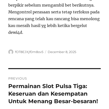
berpikir sebelum mengambil bet berikutnya.
Mengontrol perasaan serta tetap terfokus pada
rencana yang telah kau rancang bisa menolong
kau meraih hasil yg lebih ketika bergelut
dewi4d.
Author
Posted
fOT8EJXjf0m8ov5
December 8, 2025
on
Post
PREVIOUS
navigation
Permainan Slot Pulsa Tiga:
Previous
post:
Keseruan dan Kesempatan
Untuk Menang Besar-besaran!