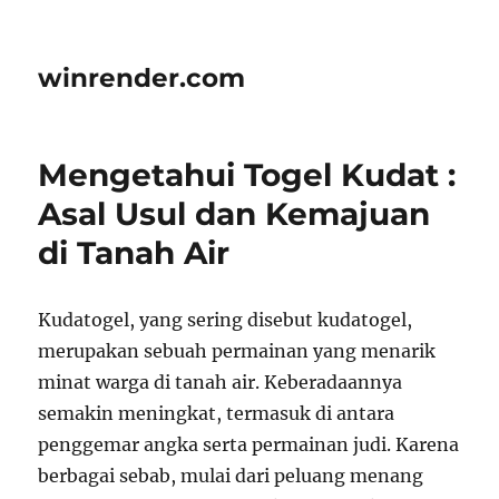
winrender.com
Mengetahui Togel Kudat :
Asal Usul dan Kemajuan
di Tanah Air
Kudatogel, yang sering disebut kudatogel,
merupakan sebuah permainan yang menarik
minat warga di tanah air. Keberadaannya
semakin meningkat, termasuk di antara
penggemar angka serta permainan judi. Karena
berbagai sebab, mulai dari peluang menang