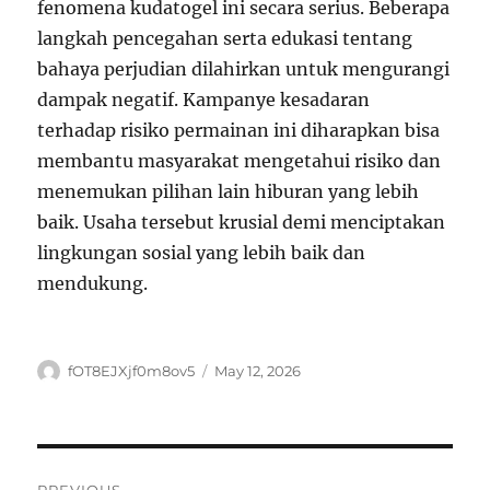
fenomena kudatogel ini secara serius. Beberapa
langkah pencegahan serta edukasi tentang
bahaya perjudian dilahirkan untuk mengurangi
dampak negatif. Kampanye kesadaran
terhadap risiko permainan ini diharapkan bisa
membantu masyarakat mengetahui risiko dan
menemukan pilihan lain hiburan yang lebih
baik. Usaha tersebut krusial demi menciptakan
lingkungan sosial yang lebih baik dan
mendukung.
Author
Posted
fOT8EJXjf0m8ov5
May 12, 2026
on
Post