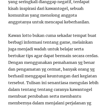
yang seringkali dianggap negatif, terdapat
kisah inspirasi dari kawantogel, sebuah
komunitas yang menolong anggota
anggotanya untuk mencapai keberhasilan.
Kawan lotto bukan cuma sekadar tempat buat
berbagi informasi tentang game, melainkan
juga menjadi wadah untuk belajar serta
bertukar tips agar dapat bermain secara cerdas.
Dengan menggunakan pemahaman yg benar
dan pengamatan yg cermat, banyak orang yg
berhasil menggapai keuntungan dari kegiatan
tersebut. Tulisan ini senantiasa mengulas lebih
dalam tentang tentang caranya kawantogel
membuat perubahan serta membantu
membernya dalam menjalani perjalanan yg