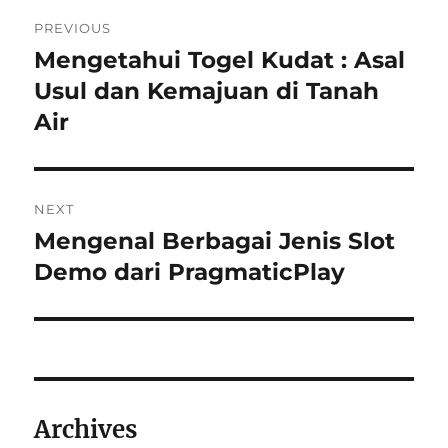
Post
PREVIOUS
navigation
Mengetahui Togel Kudat : Asal
Previous
post:
Usul dan Kemajuan di Tanah
Air
NEXT
Mengenal Berbagai Jenis Slot
Next
post:
Demo dari PragmaticPlay
Archives