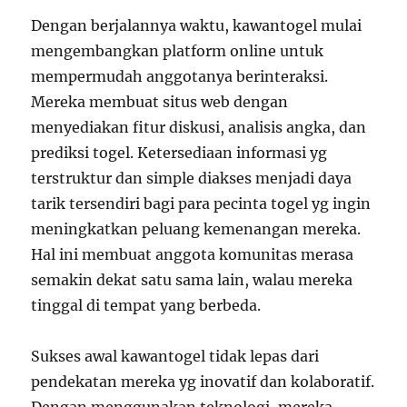
Dengan berjalannya waktu, kawantogel mulai
mengembangkan platform online untuk
mempermudah anggotanya berinteraksi.
Mereka membuat situs web dengan
menyediakan fitur diskusi, analisis angka, dan
prediksi togel. Ketersediaan informasi yg
terstruktur dan simple diakses menjadi daya
tarik tersendiri bagi para pecinta togel yg ingin
meningkatkan peluang kemenangan mereka.
Hal ini membuat anggota komunitas merasa
semakin dekat satu sama lain, walau mereka
tinggal di tempat yang berbeda.
Sukses awal kawantogel tidak lepas dari
pendekatan mereka yg inovatif dan kolaboratif.