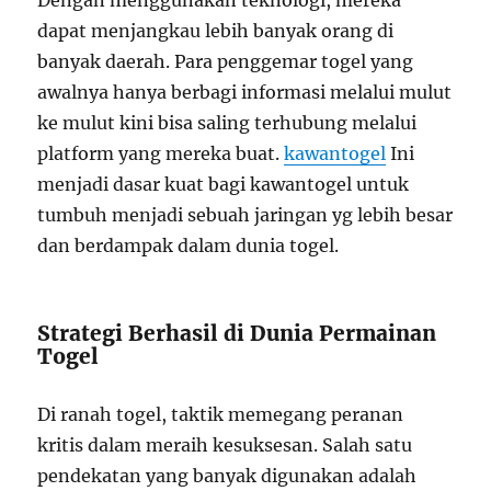
Dengan menggunakan teknologi, mereka
dapat menjangkau lebih banyak orang di
banyak daerah. Para penggemar togel yang
awalnya hanya berbagi informasi melalui mulut
ke mulut kini bisa saling terhubung melalui
platform yang mereka buat.
kawantogel
Ini
menjadi dasar kuat bagi kawantogel untuk
tumbuh menjadi sebuah jaringan yg lebih besar
dan berdampak dalam dunia togel.
Strategi Berhasil di Dunia Permainan
Togel
Di ranah togel, taktik memegang peranan
kritis dalam meraih kesuksesan. Salah satu
pendekatan yang banyak digunakan adalah