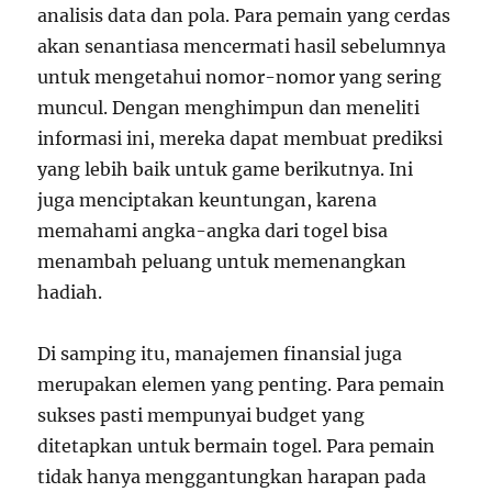
analisis data dan pola. Para pemain yang cerdas
akan senantiasa mencermati hasil sebelumnya
untuk mengetahui nomor-nomor yang sering
muncul. Dengan menghimpun dan meneliti
informasi ini, mereka dapat membuat prediksi
yang lebih baik untuk game berikutnya. Ini
juga menciptakan keuntungan, karena
memahami angka-angka dari togel bisa
menambah peluang untuk memenangkan
hadiah.
Di samping itu, manajemen finansial juga
merupakan elemen yang penting. Para pemain
sukses pasti mempunyai budget yang
ditetapkan untuk bermain togel. Para pemain
tidak hanya menggantungkan harapan pada