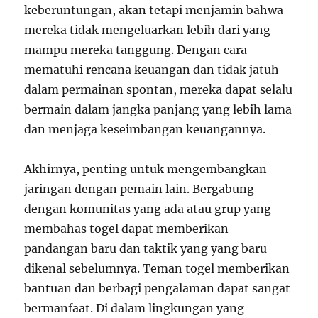
keberuntungan, akan tetapi menjamin bahwa
mereka tidak mengeluarkan lebih dari yang
mampu mereka tanggung. Dengan cara
mematuhi rencana keuangan dan tidak jatuh
dalam permainan spontan, mereka dapat selalu
bermain dalam jangka panjang yang lebih lama
dan menjaga keseimbangan keuangannya.
Akhirnya, penting untuk mengembangkan
jaringan dengan pemain lain. Bergabung
dengan komunitas yang ada atau grup yang
membahas togel dapat memberikan
pandangan baru dan taktik yang yang baru
dikenal sebelumnya. Teman togel memberikan
bantuan dan berbagi pengalaman dapat sangat
bermanfaat. Di dalam lingkungan yang