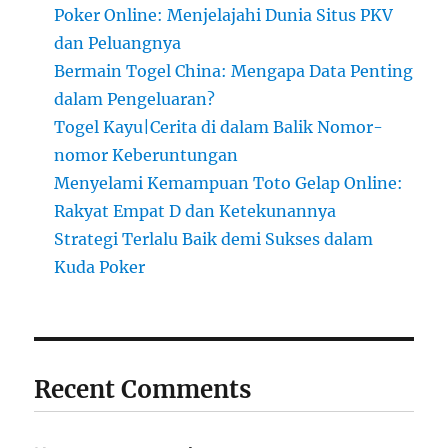
Poker Online: Menjelajahi Dunia Situs PKV
dan Peluangnya
Bermain Togel China: Mengapa Data Penting
dalam Pengeluaran?
Togel Kayu|Cerita di dalam Balik Nomor-
nomor Keberuntungan
Menyelami Kemampuan Toto Gelap Online:
Rakyat Empat D dan Ketekunannya
Strategi Terlalu Baik demi Sukses dalam
Kuda Poker
Recent Comments