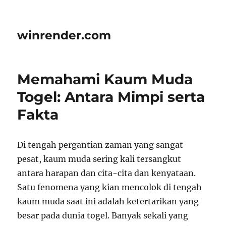
winrender.com
Memahami Kaum Muda
Togel: Antara Mimpi serta
Fakta
Di tengah pergantian zaman yang sangat
pesat, kaum muda sering kali tersangkut
antara harapan dan cita-cita dan kenyataan.
Satu fenomena yang kian mencolok di tengah
kaum muda saat ini adalah ketertarikan yang
besar pada dunia togel. Banyak sekali yang