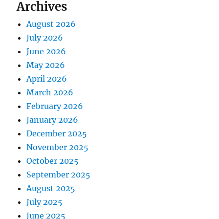
Archives
August 2026
July 2026
June 2026
May 2026
April 2026
March 2026
February 2026
January 2026
December 2025
November 2025
October 2025
September 2025
August 2025
July 2025
June 2025