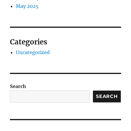
May 2025
Categories
Uncategorized
Search
SEARCH