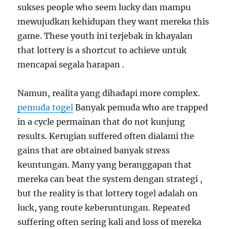
sukses people who seem lucky dan mampu
mewujudkan kehidupan they want mereka this
game. These youth ini terjebak in khayalan
that lottery is a shortcut to achieve untuk
mencapai segala harapan .
Namun, realita yang dihadapi more complex.
pemuda togel
Banyak pemuda who are trapped
in a cycle permainan that do not kunjung
results. Kerugian suffered often dialami the
gains that are obtained banyak stress
keuntungan. Many yang beranggapan that
mereka can beat the system dengan strategi ,
but the reality is that lottery togel adalah on
luck, yang route keberuntungan. Repeated
suffering often sering kali and loss of mereka