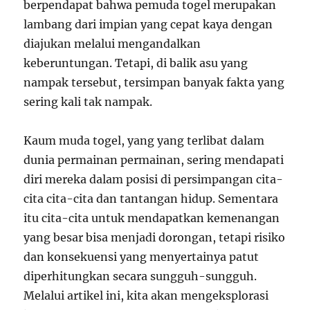
berpendapat bahwa pemuda togel merupakan
lambang dari impian yang cepat kaya dengan
diajukan melalui mengandalkan
keberuntungan. Tetapi, di balik asu yang
nampak tersebut, tersimpan banyak fakta yang
sering kali tak nampak.
Kaum muda togel, yang yang terlibat dalam
dunia permainan permainan, sering mendapati
diri mereka dalam posisi di persimpangan cita-
cita cita-cita dan tantangan hidup. Sementara
itu cita-cita untuk mendapatkan kemenangan
yang besar bisa menjadi dorongan, tetapi risiko
dan konsekuensi yang menyertainya patut
diperhitungkan secara sungguh-sungguh.
Melalui artikel ini, kita akan mengeksplorasi