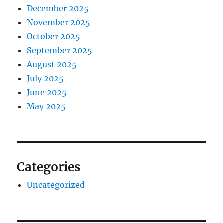
December 2025
November 2025
October 2025
September 2025
August 2025
July 2025
June 2025
May 2025
Categories
Uncategorized