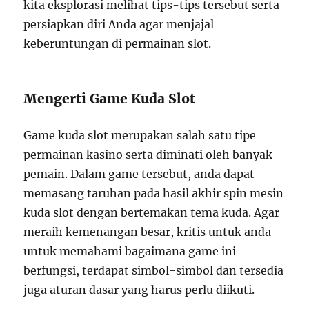
kita eksplorasi melihat tips-tips tersebut serta
persiapkan diri Anda agar menjajal
keberuntungan di permainan slot.
Mengerti Game Kuda Slot
Game kuda slot merupakan salah satu tipe
permainan kasino serta diminati oleh banyak
pemain. Dalam game tersebut, anda dapat
memasang taruhan pada hasil akhir spin mesin
kuda slot dengan bertemakan tema kuda. Agar
meraih kemenangan besar, kritis untuk anda
untuk memahami bagaimana game ini
berfungsi, terdapat simbol-simbol dan tersedia
juga aturan dasar yang harus perlu diikuti.