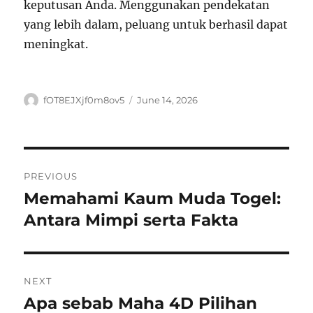
keputusan Anda. Menggunakan pendekatan
yang lebih dalam, peluang untuk berhasil dapat
meningkat.
Author
Posted
fOT8EJXjf0m8ov5
June 14, 2026
on
Post
PREVIOUS
navigation
Memahami Kaum Muda Togel:
Previous
post:
Antara Mimpi serta Fakta
NEXT
Apa sebab Maha 4D Pilihan
Next